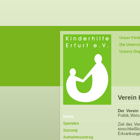
Unser För
Die Unterst
Unsere Org
Verein 
Der Verein 
Politik,Wirt
Home
Spenden
Ziel des Ve
einschließl
Satzung
Erkrankung
Aufnahmeantrag